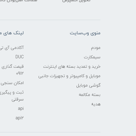
تحویل اکسپرس
ضمانت اصل‌بودن کالا
منوی وب‌سایت
لینک های م
مودم
آکادمی آی تی
سیمکارت
DUC
خرید و تمدید بسته های اینترنت
قیمت گذاری 
0912
موبایل و کامپیوتر و تجهیزات جانبی
امکان سنجی آنلا
گوشی موبایل
ثبت و پیگیر
بسته مکالمه
سرقتی
هدیه
api
api2