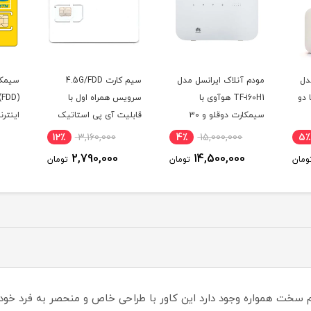
دل
مودم آنلاک ایرانسل مدل
سیم کارت 4.5G/FDD
سیمکا
T سری B612 با دو
TF-i60H1 هوآوی با
سرویس همراه اول با
19
سیمکارت دوقلو و 30
قابلیت آی پی استاتیک
گیگ اینترنت یک ماهه
(مخصوص مودم )
(مخصو
12٪
3,160,000
4٪
15,000,000
5٪
2,790,000
14,500,000
ومان
تومان
تومان
 سخت همواره وجود دارد این کاور با طراحی خاص و منحصر به فرد خود 