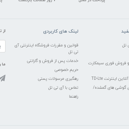
پرداخت در محل
۷ روز ضمانت بازگشت
پشت
فید
لینک های کاربردی
از 
 تل
قوانین و مقررات فروشگاه اینترنتی آی
تی تل
خدمات پس از فروش و گارانتی
و فروش فوری سیمکارت
ما ر
حریم خصوصی
ین اینترنت TD-Lte
رهگیری مرسولات پستی
ی گوشی های گمشده/
تماس با آی تی تل
راهنما