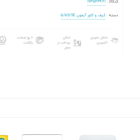
کدکالا :
163543421
دسته :
کیف و کاور آیفون 5/5S/SE
امکان تحویل
امکان
۷ روز ضمانت
اکسپرس
پرداخت در
بازگشت
محل