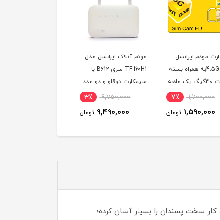
رت مودم ایرانسل
مودم آنلاک ایرانسل مدل
مودم آنلاک ایرانسل مدل
4.5G(FDD)به همراه بسته
TF-i60H1 سری B612 با
TF-i60H1 سری b612 با
اینترنت 30گیگ یک ماهه
سیمکارت دوقلو و دو عدد
سیمکارت دوقلو و 300
ص مودم )
آنتن اکسترنال 19 دسی بل
گیگ اینترنت یکساله
7٪
14,500,000
3٪
9,750,000
7٪
1,700,000
و 300 گیگ اینترنت
13,490,000
9,490,000
1,590,000
تومان
تومان
توم
یکساله
کار سخت پسندان را بسیار آسان کرده؛