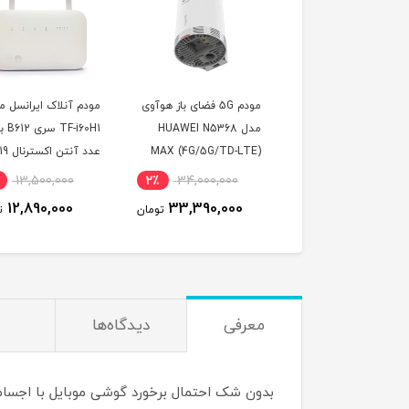
 کارت همراه اول
مودم 5G فضای باز هوآوی
مودم آنلاک ایرانسل م
اعتباری با 300 گیگ
مدل HUAWEI N5368
F-i60H1
ترنت یکساله
MAX (4G/5G/TD-LTE)
عدد آنتن اکسترنال 
دسی بل
13,500,000
2٪
34,000,000
10٪
3,300,000
12,890,000
33,390,000
2,990,000
تومان
تومان
ت
معرفی
دیدگاه‌ها
بدون شک احتمال برخورد گوشی موبایل با اجسام