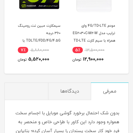
سیم کارت همراه اول FDD با
مودم 4G/TD-LTE وای
سیمکارت مبین نت رومینگ
ترایب مدل EG2030C-M2-W
360 درجه
همراه با سیم کارت TD-LTE
TDLTE/FDD/4G/4.5G با
LTE)
و 300 گیگ اینترنت یکساله
آی پی استاتیک 6 ماهه
7٪
5,880,000
5٪
13,500,000
7
5,520,000
12,900,000
مان
تومان
تومان
معرفی
دیدگاه‌ها
بدون شک احتمال برخورد گوشی موبایل با اجسام سخت
همواره وجود دارد این کاور با طراحی خاص و منحصر به
فرد خود کار سخت پسندان را بسیار آسان کرده؛ بنابراین