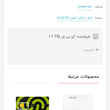
کدکالا :
163543740
دسته :
کیف و کاور آیفون 5/5S/SE
فروشنده: آی تی تل I.T.TEL
ناموجود
محصولات مرتبط