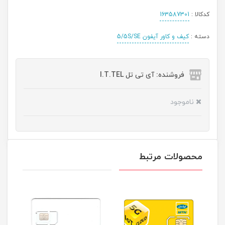
کدکالا :
163587301
دسته :
کیف و کاور آیفون 5/5S/SE
فروشنده: آی تی تل I.T.TEL
ناموجود
محصولات مرتبط