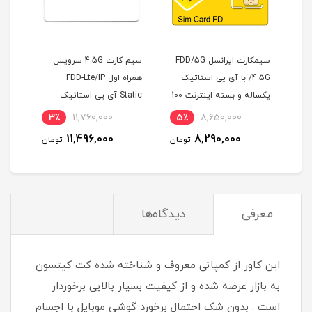
سیمکارت ایرانسل FDD/5G
سیم کارت 4.5G سرویس
آداپتور 
4 با آی پی استاتیک
همراه اول FDD-Lte/IP
1 آمپر مدل HW-120100E01
یکساله و بسته اینترنت 100
Static آی پی استاتیک
اله (مخصوص
یکساله با 180 گیگ اینترنت
٪
690,000
3٪
11,760,000
5٪
8,650,00
شش ماهه (مخصوص مودم
645,000
11,496,000
8,290,00
تومان
تومان
تو
)
معرفی
دیدگاه‌ها
این کاور از کمپانی معروف و شناخته شده کت کیتسون
به بازار عرضه شده و از کیفیت بسیار بالایی برخوردار
است . بدون شک احتمال برخورد گوشی موبایل با اجسام