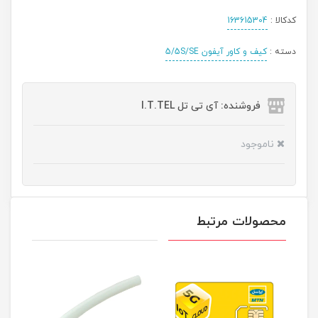
کدکالا :
163615304
دسته :
کیف و کاور آیفون 5/5S/SE
فروشنده: آی تی تل I.T.TEL
ناموجود
محصولات مرتبط