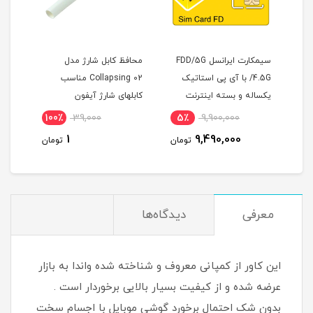
سیمکارت ایرانسل FDD/5G
محافظ کابل شارژ مدل
مودم آنلاک ایران
/4.5G با آی پی استاتیک
Collapsing 02 مناسب
TF-i60H1 هوآوی ب
ساله و بسته اینترنت
کابلهای شارژ آیفون
200 گیگ یکساله
اینترنت شش ماه
5,000,000
100٪
39,000
5٪
9,900,000
خصوص مودم )
,500,000
1
9,490,000
تومان
تومان
معرفی
دیدگاه‌ها
این کاور از کمپانی معروف و شناخته شده واندا به بازار
عرضه شده و از کیفیت بسیار بالایی برخوردار است .
بدون شک احتمال برخورد گوشی موبایل با اجسام سخت