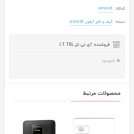
کدکالا :
163616114
دسته :
کیف و کاور آیفون 5/5S/SE
فروشنده: آی تی تل I.T.TEL
ناموجود
محصولات مرتبط