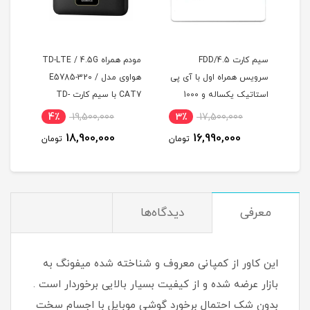
سیم کارت FDD/4.5
مودم همراه TD-LTE / 4.5G
مودم آنلاک ایرانسل م
همراه اول با آی پی
هواوی مدل E5785-320 /
TF-i60H1 سری B612 با
استاتیک یکساله و 1000
CAT7 با سیم کارت TD-
سیمکارت دوقلو و دو ع
نترنت یکساله
LTE و اینترنت 100 گیگ
آنتن اکسترنال
9,750,000
4٪
19,500,000
3٪
17,500,000
ص مودم )
سه ماه
300 گیگ اینترنت یکساله
9,490,000
18,900,000
16,990,000
تومان
تومان
ت
معرفی
دیدگاه‌ها
این کاور از کمپانی معروف و شناخته شده میفونگ به
بازار عرضه شده و از کیفیت بسیار بالایی برخوردار است .
بدون شک احتمال برخورد گوشی موبایل با اجسام سخت