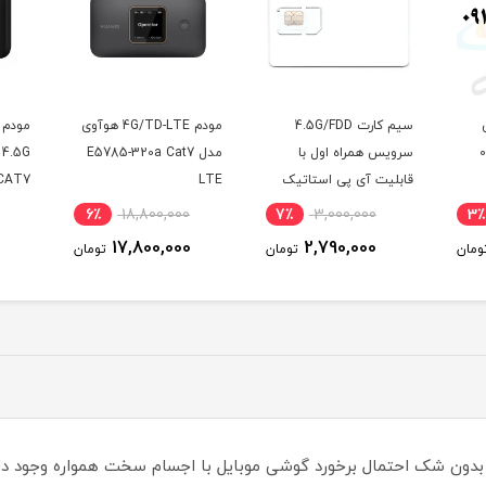
4
مودم 4G/TD-LTE هوآوی
مودم همراه TD-LTE /
مدل E5785-320a Cat7
4.5G هواوی مدل E5785-
یک
LTE
320 / CAT7 با سیم کارت
TD-LTE و اینترنت 50
شش 
3٪
18,900,000
6٪
18,800,000
7٪
گیگ یک ماه
مودم
18,500,000
17,800,000
تومان
تومان
تومان
 . بدون شک احتمال برخورد گوشی موبایل با اجسام سخت همواره وجود دا