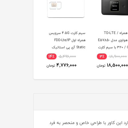
سیم کارت 4.5G سرویس
سیم کارت همراه اول FDD
سیم کارت 
همراه اول FDD-Lte/IP
با 600 گیگ اینترنت
با 250 گیگ اینترنت چه
Static آی پی استاتیک
یکساله (مخصوص مودم)
ماهه (مخصوص مودم)
ماهه (مخصوص
٪
3,700,000
9٪
5,990,000
14٪
5,496,000
 )
3,490,000
5,490,000
4,776,000
تومان
تومان
تو
رد این کاور با طراحی خاص و منحصر به فرد