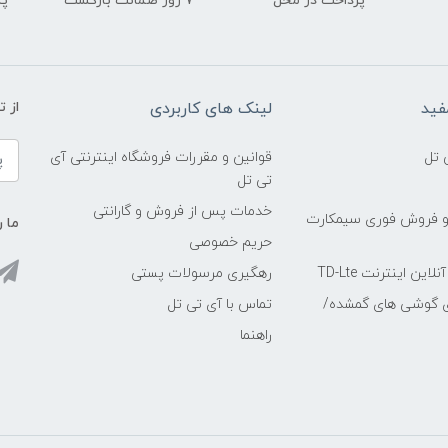
پرداخت در محل
۷ روز ضمانت بازگشت
پشت
فید
لینک های کاربردی
از 
 تل
قوانین و مقررات فروشگاه اینترنتی آی
تی تل
خدمات پس از فروش و گارانتی
و فروش فوری سیمکارت
ما ر
حریم خصوصی
ین اینترنت TD-Lte
رهگیری مرسولات پستی
ی گوشی های گمشده/
تماس با آی تی تل
راهنما