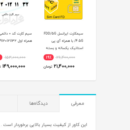
سیمکارت ایرانسل FDD/5G
سیم کارت کد 0 دائمی
سیم کارت .5G/FDD
/4.5G با همراه آی پی
همراه اول 09120121132
سرویس همراه اول با
تاتیک یکساله و بسته
قابلیت آی پی استات
اینترنت 1000 گیگ یکساله
(مخصوص مودم )
3,000,000
3٪
153,000,000
19٪
26,400,000
خصوص مودم )
2,790,000
149,000,000
21,400,000
تومان
تومان
معرفی
دیدگاه‌ها
این کاور از کیفیت بسیار بالایی برخوردار است