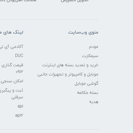
تحویل اکسپرس
ضمانت اصل‌بودن کالا
منوی وب‌سایت
لینک های م
مودم
آکادمی آی تی
سیمکارت
DUC
خرید و تمدید بسته های اینترنت
قیمت گذاری 
0912
موبایل و کامپیوتر و تجهیزات جانبی
امکان سنجی آنلا
گوشی موبایل
ثبت و پیگیر
بسته مکالمه
سرقتی
هدیه
api
api2