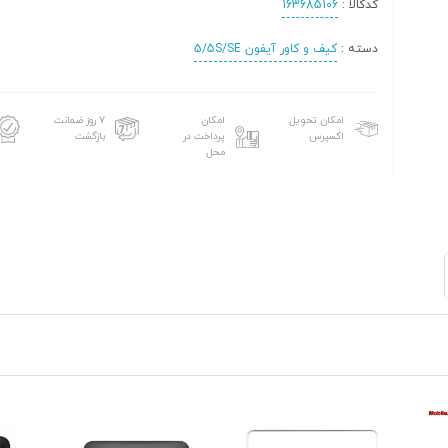
کدکالا :
163685106
دسته :
کیف و کاور آیفون 5/5S/SE
امکان تحویل
امکان
۷ روز ضمانت
اکسپرس
پرداخت در
بازگشت
محل