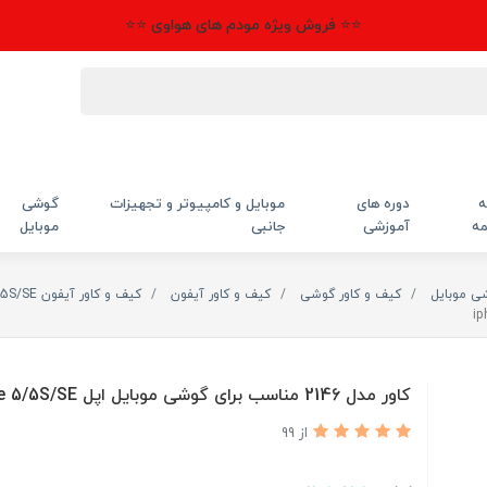
⭐⭐ فروش ویژه مودم های هواوی ⭐⭐
ه
دوره های
موبایل و کامپیوتر و تجهیزات
گوشی
مه
آموزشی
جانبی
موبایل
شی موبایل
کیف و کاور گوشی
کیف و کاور آیفون
کیف و کاور آیفون 5/5S/SE
کاور مدل 2146 مناسب برای گوشی موبایل اپل iphone 5/5S/SE
از 99