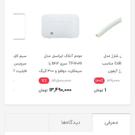
مودم آنلاک ایرانسل مدل
سیم کارت 4.5G/FDD
TF-i60H1 سری b612 با
سرویس همراه اول با
سروی
سیمکارت دوقلو و 300 گیگ
قابلیت آی پی استاتیک
اینترنت یکساله
(مخصوص مودم )
گیگ 
7٪
3,000,000
7٪
14,500,000
10
(مخ
2,790,000
13,490,000
مان
تومان
تومان
معرفی
دیدگاه‌ها