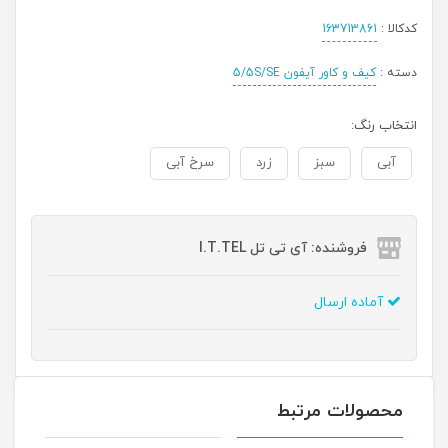
کدکالا :
163713861
دسته :
کیف و کاور آیفون 5/5S/SE
انتخاب رنگ:
آبی
سبز
زرد
سرخ آبی
فروشنده: آی تی تل I.T.TEL
آماده ارسال
محصولات مرتبط