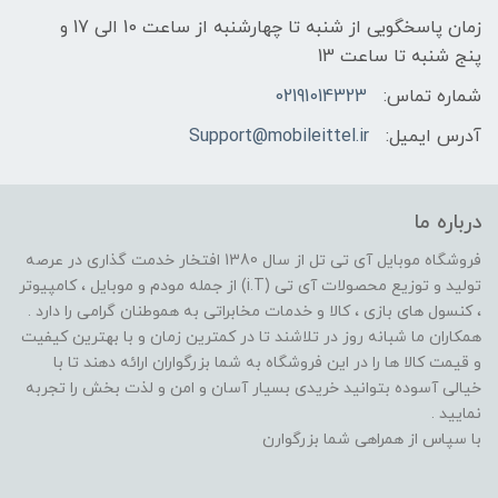
زمان پاسخگویی از شنبه تا چهارشنبه از ساعت 10 الی 17 و
پنج شنبه تا ساعت 13
شماره تماس:
02191014323
آدرس ایمیل:
Support@mobileittel.ir
درباره ما
فروشگاه موبایل آی تی تل از سال 1380 افتخار خدمت گذاری در عرصه
تولید و توزیع محصولات آی تی (i.T) از جمله مودم و موبایل ، کامپیوتر
، کنسول های بازی ، کالا و خدمات مخابراتی به هموطنان گرامی را دارد .
همکاران ما شبانه روز در تلاشند تا در کمترین زمان و با بهترین کیفیت
و قیمت کالا ها را در این فروشگاه به شما بزرگواران ارائه دهند تا با
خیالی آسوده بتوانید خریدی بسیار آسان و امن و لذت بخش را تجربه
نمایید .
با سپاس از همراهی شما بزرگوارن