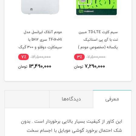
4 همراه
سیم کارت TD-LTE مبین
مودم آنلاک ایرانسل مدل
نت با آی پی استاتیک
TF-i60H1 سری b612 با
یکساله (مخصوص مودم )
سیمکارت دوقلو و 300 گیگ
عدد آن
اینترنت یکساله
7٪
14,500,000
3٪
7,500,000
1
13,490,000
7,290,000
مان
تومان
تومان
معرفی
دیدگاه‌ها
این کاور از کیفیت بسیار بالایی برخوردار است . بدون
شک احتمال برخورد گوشی موبایل با اجسام سخت