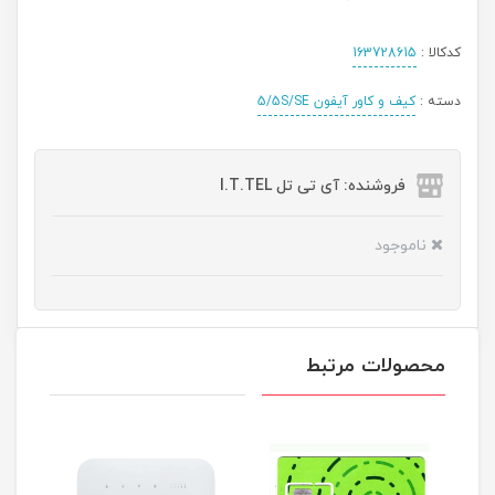
کدکالا :
163728615
دسته :
کیف و کاور آیفون 5/5S/SE
فروشنده: آی تی تل I.T.TEL
ناموجود
محصولات مرتبط