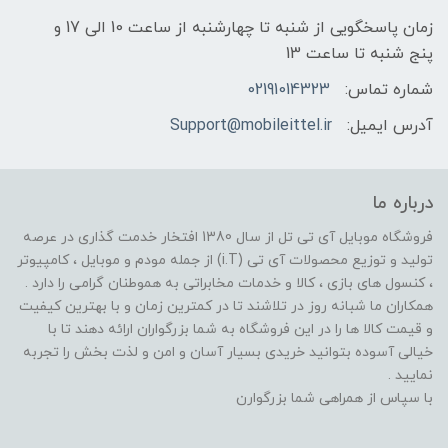
زمان پاسخگویی از شنبه تا چهارشنبه از ساعت 10 الی 17 و
پنج شنبه تا ساعت 13
شماره تماس:
02191014323
آدرس ایمیل:
Support@mobileittel.ir
درباره ما
فروشگاه موبایل آی تی تل از سال 1380 افتخار خدمت گذاری در عرصه
تولید و توزیع محصولات آی تی (i.T) از جمله مودم و موبایل ، کامپیوتر
، کنسول های بازی ، کالا و خدمات مخابراتی به هموطنان گرامی را دارد .
همکاران ما شبانه روز در تلاشند تا در کمترین زمان و با بهترین کیفیت
و قیمت کالا ها را در این فروشگاه به شما بزرگواران ارائه دهند تا با
خیالی آسوده بتوانید خریدی بسیار آسان و امن و لذت بخش را تجربه
نمایید .
با سپاس از همراهی شما بزرگوارن