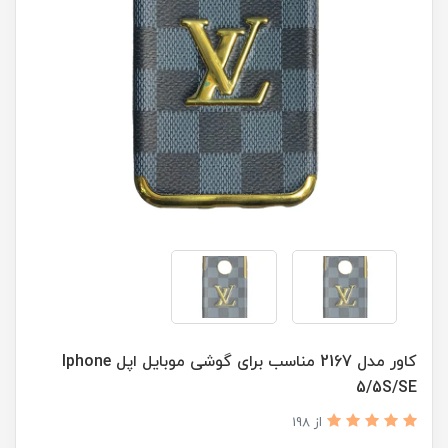
کاور مدل 2167 مناسب برای گوشی موبایل اپل Iphone
5/5S/SE
از 198