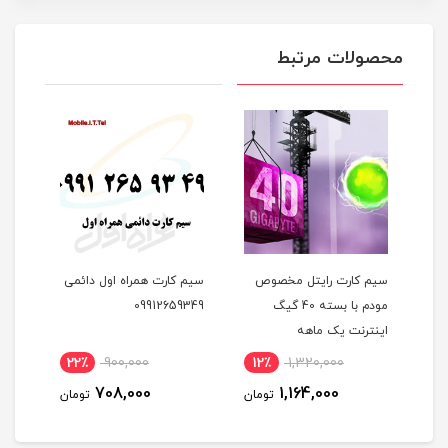
محصولات مرتبط
تل مخصوص
سیم کارت همراه اول دائمی
سیم کارت همراه اول FDD با
مودم با بسته 40 گیگ
09912659349
250 گیگ اینترنت چهار
هه
ماهه (مخصوص مودم)
6٪
3,700,000
22٪
900,000
12٪
1,32
3,490,000
708,000
1,164
تومان
تومان
تومان