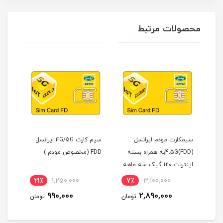
محصولات مرتبط
 ایرانسل
سیم کارت 4G/5G ایرانسل
سیم کارت TD-LTE ایرانسل
4.5G()به همراه بسته
FDD (مخصوص مودم )
همراه با آی پی استاتیک 6
نترنت 120 گیگ سه ماهه
ماهه
م )
8٪
5,160,000
21٪
1,250,000
7٪
3,100
4,776,000
990,000
2,890
تومان
تومان
تومان