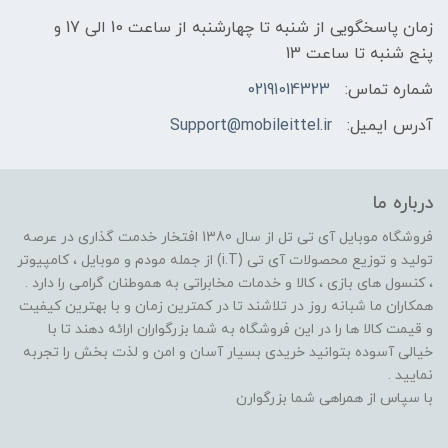
زمان پاسخگویی از شنبه تا چهارشنبه از ساعت 10 الی 17 و
پنج شنبه تا ساعت 13
شماره تماس:
02191014323
آدرس ایمیل:
Support@mobileittel.ir
درباره ما
فروشگاه موبایل آی تی تل از سال 1380 افتخار خدمت گذاری در عرصه
تولید و توزیع محصولات آی تی (i.T) از جمله مودم و موبایل ، کامپیوتر
، کنسول های بازی ، کالا و خدمات مخابراتی به هموطنان گرامی را دارد .
همکاران ما شبانه روز در تلاشند تا در کمترین زمان و با بهترین کیفیت
و قیمت کالا ها را در این فروشگاه به شما بزرگواران ارائه دهند تا با
خیالی آسوده بتوانید خریدی بسیار آسان و امن و لذت بخش را تجربه
نمایید .
با سپاس از همراهی شما بزرگوارن