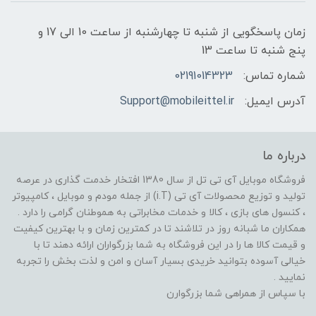
زمان پاسخگویی از شنبه تا چهارشنبه از ساعت 10 الی 17 و
پنج شنبه تا ساعت 13
شماره تماس:
02191014323
آدرس ایمیل:
Support@mobileittel.ir
درباره ما
فروشگاه موبایل آی تی تل از سال 1380 افتخار خدمت گذاری در عرصه
تولید و توزیع محصولات آی تی (i.T) از جمله مودم و موبایل ، کامپیوتر
، کنسول های بازی ، کالا و خدمات مخابراتی به هموطنان گرامی را دارد .
همکاران ما شبانه روز در تلاشند تا در کمترین زمان و با بهترین کیفیت
و قیمت کالا ها را در این فروشگاه به شما بزرگواران ارائه دهند تا با
خیالی آسوده بتوانید خریدی بسیار آسان و امن و لذت بخش را تجربه
نمایید .
با سپاس از همراهی شما بزرگوارن