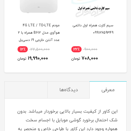
4.
سیم کارت همراه اول دائمی
مودم 4G LTE / TD-LTE
سیمک
تیک
09912659349
هوآوی مدل B612 همراه با 2
دانش
عدد آنتن خارجی 19 دسی‌بل
12٪
22,500,000
22٪
900,000
5
19,990,000
708,000
مان
تومان
تومان
معرفی
دیدگاه‌ها
این کاور از کیفیت بسیار بالایی برخوردار میباشد. بدون
شک احتمال برخورد گوشی موبایل با اجسام سخت
همواره وجود دارد این کاور با طراحی خاص و منحصر به