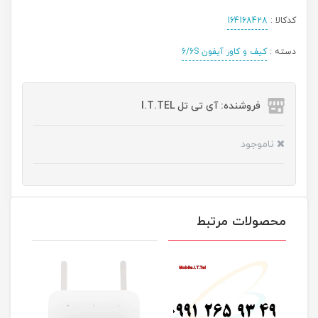
کدکالا :
164168428
دسته :
کیف و کاور آیفون 6/6S
فروشنده: آی تی تل I.T.TEL
ناموجود
محصولات مرتبط