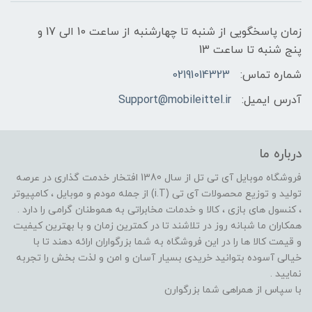
زمان پاسخگویی از شنبه تا چهارشنبه از ساعت 10 الی 17 و
پنج شنبه تا ساعت 13
شماره تماس:
02191014323
آدرس ایمیل:
Support@mobileittel.ir
درباره ما
فروشگاه موبایل آی تی تل از سال 1380 افتخار خدمت گذاری در عرصه
تولید و توزیع محصولات آی تی (i.T) از جمله مودم و موبایل ، کامپیوتر
، کنسول های بازی ، کالا و خدمات مخابراتی به هموطنان گرامی را دارد .
همکاران ما شبانه روز در تلاشند تا در کمترین زمان و با بهترین کیفیت
و قیمت کالا ها را در این فروشگاه به شما بزرگواران ارائه دهند تا با
خیالی آسوده بتوانید خریدی بسیار آسان و امن و لذت بخش را تجربه
نمایید .
با سپاس از همراهی شما بزرگوارن