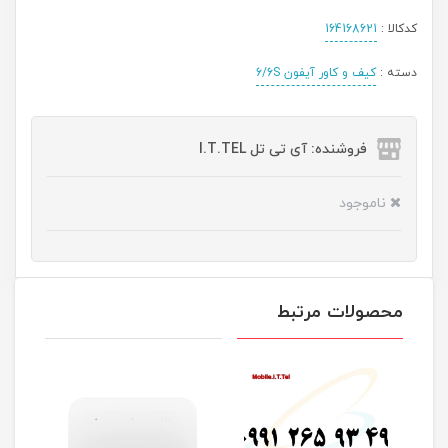
کدکالا :
164168621
دسته :
کیف و کاور آیفون 6/6S
فروشنده: آی تی تل I.T.TEL
ناموجود
محصولات مرتبط