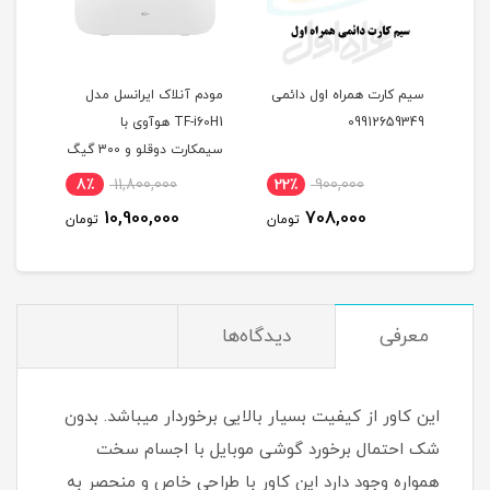
سیم کارت همراه اول دائمی
مودم آنلاک ایرانسل مدل
09912659349
TF-i60H1 هوآوی با
سرویس ه
سیمکارت دوقلو و 300 گیگ
اینترنت یکساله
گیگ ای
8٪
11,800,000
22٪
900,000
(مخصوص
10,900,000
708,000
تومان
تومان
معرفی
دیدگاه‌ها
این کاور از کیفیت بسیار بالایی برخوردار میباشد. بدون
شک احتمال برخورد گوشی موبایل با اجسام سخت
همواره وجود دارد این کاور با طراحی خاص و منحصر به