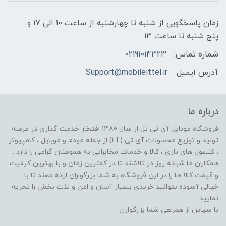
زمان پاسخگویی از شنبه تا چهارشنبه از ساعت 10 الی 17 و
پنج شنبه تا ساعت 13
شماره تماس:
02191014323
آدرس ایمیل:
Support@mobileittel.ir
درباره ما
فروشگاه موبایل آی تی تل از سال 1380 افتخار خدمت گذاری در عرصه
تولید و توزیع محصولات آی تی (i.T) از جمله مودم و موبایل ، کامپیوتر
، کنسول های بازی ، کالا و خدمات مخابراتی به هموطنان گرامی را دارد .
همکاران ما شبانه روز در تلاشند تا در کمترین زمان و با بهترین کیفیت
و قیمت کالا ها را در این فروشگاه به شما بزرگواران ارائه دهند تا با
خیالی آسوده بتوانید خریدی بسیار آسان و امن و لذت بخش را تجربه
نمایید .
با سپاس از همراهی شما بزرگوارن