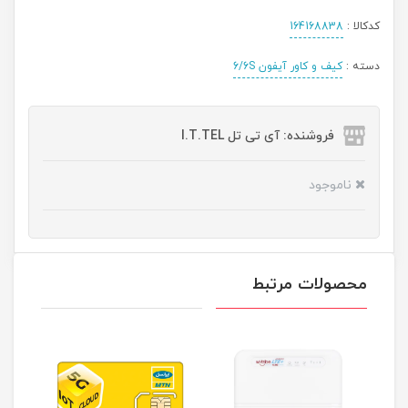
کدکالا :
164168838
دسته :
کیف و کاور آیفون 6/6S
فروشنده: آی تی تل I.T.TEL
ناموجود
محصولات مرتبط