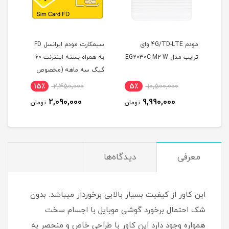
ر مودم هوآوی 12 ولت
مودم 4G/TD-LTE وای
سیمکارت مودم ایرانسل FD
ترایب مدل EG2030C-M2-W
به همراه بسته اینترنت 60
گیگ سه ماهه (مخصوص
دوقل
مودم )
اکسترنال
15٪
2,450,000
5٪
10,500,000
7
2,090,000
9,990,000
مان
تومان
تومان
معرفی
دیدگاه‌ها
این کاور از کیفیت بسیار بالایی برخوردار میباشد. بدون
شک احتمال برخورد گوشی موبایل با اجسام سخت
همواره وجود دارد این کاور با طراحی خاص و منحصر به