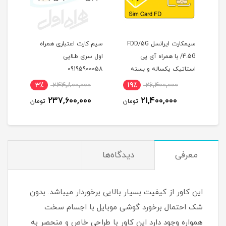
می
سیمکارت ایرانسل FDD/5G
سیم کارت اعتباری همراه
مودم
/4.5G با همراه آی پی
اول سری طلایی
استاتیک یکساله و بسته
09195900058
اینترنت 1000 گیگ یکساله
اینت
3٪
244,800,000
19٪
26,400,000
2
(مخصوص مودم )
237,600,000
21,400,000
مان
تومان
تومان
معرفی
دیدگاه‌ها
این کاور از کیفیت بسیار بالایی برخوردار میباشد. بدون
شک احتمال برخورد گوشی موبایل با اجسام سخت
همواره وجود دارد این کاور با طراحی خاص و منحصر به