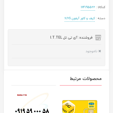
کدکالا :
164195522
دسته :
کیف و کاور آیفون 6/6S
فروشنده: آی تی تل I.T.TEL
ناموجود
محصولات مرتبط