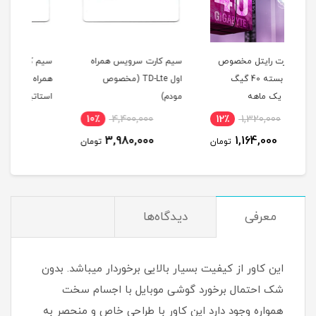
ص
سیم کارت سرویس همراه
سیم کارت FDD/4G سرویس
اول TD-Lte (مخصوص
همراه اول با آی پی
مودم)
استاتیک یکساله و 500
گیگ اینترنت یکساله
6٪
13,750,000
10٪
4,400,000
12
(مخصوص مودم )
سه 
12,990,000
3,980,000
مان
تومان
تومان
معرفی
دیدگاه‌ها
این کاور از کیفیت بسیار بالایی برخوردار میباشد. بدون
شک احتمال برخورد گوشی موبایل با اجسام سخت
همواره وجود دارد این کاور با طراحی خاص و منحصر به