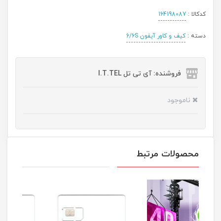
کدکالا :
164198087
دسته :
کیف و کاور آیفون 6/6S
فروشنده: آی تی تل I.T.TEL
ناموجود
محصولات مرتبط