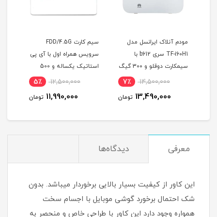
سل TF-i60
مودم آنلاک ایرانسل مدل
سیم کارت FDD/4.5G
TF-i60H1 سری b612 با
سرویس همراه اول با آی پی
همراه او
سیمکارت دوقلو و 300 گیگ
استاتیک یکساله و 500
اینترنت یکساله
گیگ اینترنت سه ماهه
5٪
12,500,000
7٪
14,500,000
7
(مخصوص مودم )
11,990,000
13,490,000
مان
تومان
تومان
معرفی
دیدگاه‌ها
این کاور از کیفیت بسیار بالایی برخوردار میباشد. بدون
شک احتمال برخورد گوشی موبایل با اجسام سخت
همواره وجود دارد این کاور با طراحی خاص و منحصر به