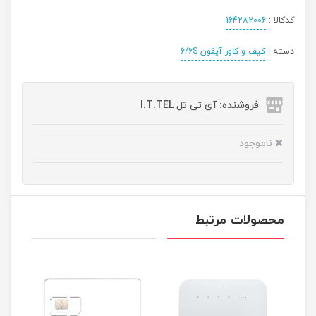
کدکالا :
164282006
دسته :
کیف و کاور آیفون 6/6S
فروشنده: آی تی تل I.T.TEL
ناموجود
محصولات مرتبط