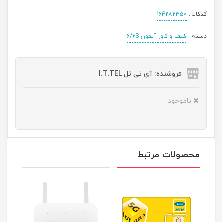
کدکالا :
164282350
دسته :
کیف و کاور آیفون 6/6S
فروشنده: آی تی تل I.T.TEL
ناموجود
محصولات مرتبط