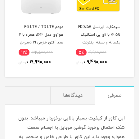
سیمکارت ایرانسل FDD/5G
مودم 4G LTE / TD-LTE
آداپتور مودم هوآوی 12 ولت
ی استاتیک
هوآوی مدل B612 همراه با 2
1 آمپر مدل HW-120100E01
نترنت
عدد آنتن خارجی 19 دسی‌بل
7٪
690,000
12٪
22,500,000
5٪
9,
645,000
19,990,000
9,
تومان
تومان
تومان
معرفی
دیدگاه‌ها
این کاور از کیفیت بسیار بالایی برخوردار میباشد. بدون
شک احتمال برخورد گوشی موبایل با اجسام سخت
همواره وجود دارد این کاور با طراحی خاص و منحصر به