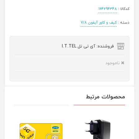
کدکالا :
164294348
دسته :
کیف و کاور آیفون 7/8
فروشنده: آی تی تل I.T.TEL
ناموجود
محصولات مرتبط