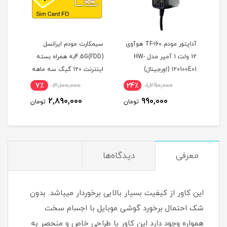
آداپتور مودم TF-i60 هوآوی
سیمکارت مودم ایرانسل
12 ولت 1 آمپر مدل HW-
4.5G(FDD)به همراه بسته
نت 
د
120100E01 (اورجینال)
اینترنت 120 گیگ سه ماهه
دسی بل و
(مخصوص مودم )
7٪
3,100,000
24٪
1,290,000
3
2,890,000
990,000
مان
تومان
تومان
معرفی
دیدگاه‌ها
این کاور از کیفیت بسیار بالایی برخوردار میباشد. بدون
شک احتمال برخورد گوشی موبایل با اجسام سخت
همواره وجود دارد این کاور با طراحی خاص و منحصر به