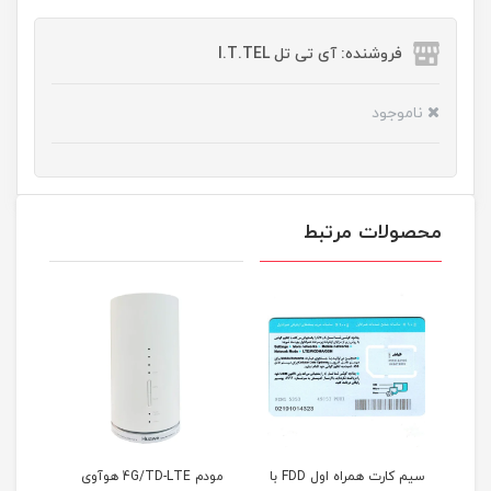
فروشنده: آی تی تل I.T.TEL
ناموجود
محصولات مرتبط
سیم کارت همراه اول FDD با
مودم 4G/TD-LTE هوآوی
مودم