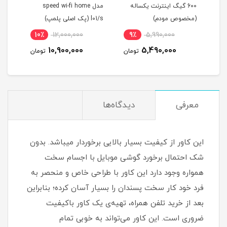
ته
600 گیگ اینترنت یکساله
مدل speed wi-fi home
ماهه
(مخصوص مودم)
l01/s (پک اصلی پلمپ)
اینت
10٪
12,000,000
9٪
5,990,000
7
10,900,000
5,490,000
مان
تومان
تومان
معرفی
دیدگاه‌ها
این کاور از کیفیت بسیار بالایی برخوردار میباشد. بدون
شک احتمال برخورد گوشی موبایل با اجسام سخت
همواره وجود دارد این کاور با طراحی خاص و منحصر به
فرد خود کار سخت پسندان را بسیار آسان کرده؛ بنابراین
بعد از خرید تلفن همراه، تهیه‌ی یک کاور با‌کیفیت
ضروری است‏.‏ این کاور می‌تواند به خوبی تمام