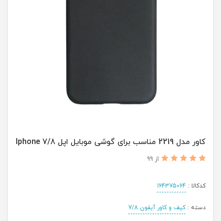
کاور مدل 2219 مناسب برای گوشی موبایل اپل Iphone 7/8
از 99
کدکالا :
164375064
دسته :
کیف و کاور آیفون 7/8