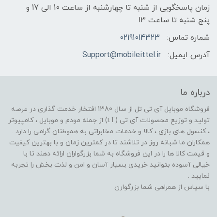
زمان پاسخگویی از شنبه تا چهارشنبه از ساعت 10 الی 17 و
پنج شنبه تا ساعت 13
شماره تماس:
02191014323
آدرس ایمیل:
Support@mobileittel.ir
درباره ما
فروشگاه موبایل آی تی تل از سال 1380 افتخار خدمت گذاری در عرصه
تولید و توزیع محصولات آی تی (i.T) از جمله مودم و موبایل ، کامپیوتر
، کنسول های بازی ، کالا و خدمات مخابراتی به هموطنان گرامی را دارد .
همکاران ما شبانه روز در تلاشند تا در کمترین زمان و با بهترین کیفیت
و قیمت کالا ها را در این فروشگاه به شما بزرگواران ارائه دهند تا با
خیالی آسوده بتوانید خریدی بسیار آسان و امن و لذت بخش را تجربه
نمایید .
با سپاس از همراهی شما بزرگوارن