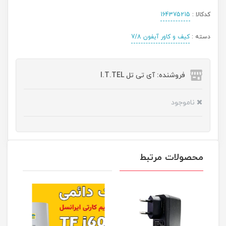
کدکالا :
164375215
دسته :
کیف و کاور آیفون 7/8
فروشنده: آی تی تل I.T.TEL
ناموجود
محصولات مرتبط