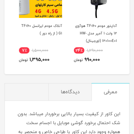
ر مودم TF-i60 هوآوی
آنلاک مودم ایرانسل TF-i60
سیمکارت 4.5G ایرانسل
 آمپر مدل HW-
G1 ( از راه دور )
(FDD) به همراه آی پی
استاتیک یک ساله و بسته
اینترنت 500 گیگ یک ساله
و 300 گیگ اینتر
9٪
18,000,000
7٪
1,500,000
24٪
(مخصوص مودم )
16,400,000
1,395,000
تومان
تومان
تومان
معرفی
دیدگاه‌ها
این کاور از کیفیت بسیار بالایی برخوردار میباشد. بدون
شک احتمال برخورد گوشی موبایل با اجسام سخت
همواره وجود دارد این کاور با طراحی خاص و منحصر به