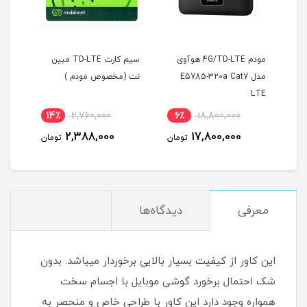
4G/TD- هوآوی
سیم کارت TD-LTE مبین
سیمکارت ایرانسل FDD/5G
س
E57
نت (مخصوص مودم )
/4.5G با همراه آی پی
9
استاتیک یکساله و بسته
اینترنت 1000 گیگ یکساله
19٪
26,400,000
14٪
2,760,000
6٪
(مخصوص مودم )
21,400,000
2,388,000
تومان
تومان
تومان
معرفی
دیدگاه‌ها
این کاور از کیفیت بسیار بالایی برخوردار میباشد. بدون
شک احتمال برخورد گوشی موبایل با اجسام سخت
همواره وجود دارد این کاور با طراحی خاص و منحصر به