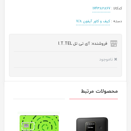
کدکالا :
164382867
دسته :
کیف و کاور آیفون 7/8
فروشنده: آی تی تل I.T.TEL
ناموجود
محصولات مرتبط