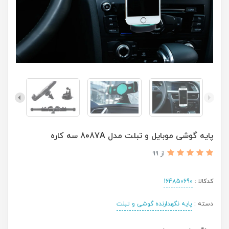
پایه گوشی موبایل و تبلت مدل 8087A سه کاره
از 99
کدکالا :
164850690
دسته :
پایه نگهدارنده گوشی و تبلت