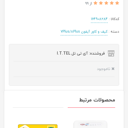
از 99
کدکالا :
164908284
دسته :
کیف و کاور آیفون 7Plus/8Plus
فروشنده: آی تی تل I.T.TEL
ناموجود
محصولات مرتبط