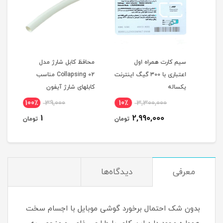
س
سیم کارت همراه اول
محافظ کابل شارژ مدل
سیم 
اعتباری با 300 گیگ اینترنت
Collapsing 02 مناسب
یکساله
کابلهای شارژ آیفون
مودم
دم
100٪
39,000
10٪
3,300,000
1
1
2,990,000
مان
تومان
تومان
معرفی
دیدگاه‌ها
بدون شک احتمال برخورد گوشی موبایل با اجسام سخت