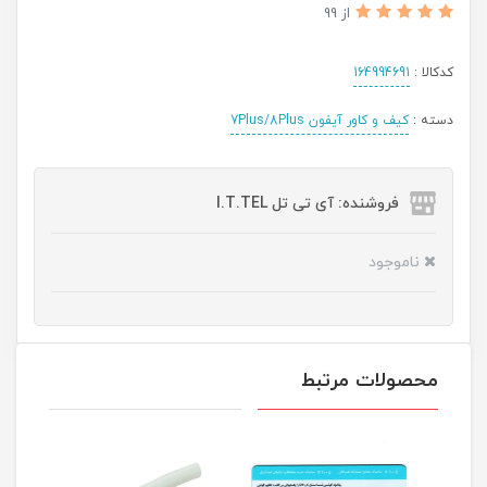
از 99
کدکالا :
164994691
دسته :
کیف و کاور آیفون 7Plus/8Plus
فروشنده: آی تی تل I.T.TEL
ناموجود
محصولات مرتبط