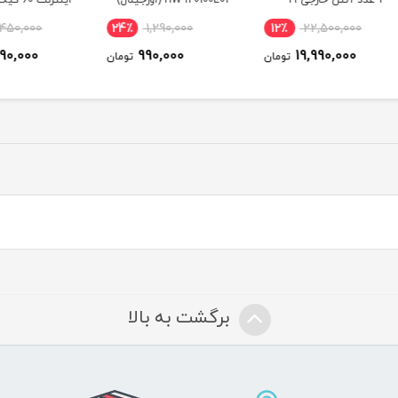
HW-120100E01 (اورجینال)
اینترنت 60 گیگ سه ماهه
پی اس
(مخصوص مودم )
00
15٪
2,450,000
24٪
1,290,000
12
ماهه 
2,090,000
990,000
ومان
تومان
تومان
برگشت به بالا