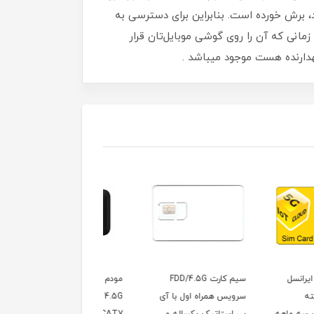
د، برش خورده است‏.‏ بنابراین برای دسترسی به
 زمانی که آن را روی گوشی موبایل‌تان قرار
هدارنده هست موجود میباشد .
سیم کارت FDD/4.5G
مودم همراه TD-LTE /
سیم کارت TD-LTE
 همراه اول با آی
4.5G هواوی مدل E5785-
ایرانسل همراه با آی پی