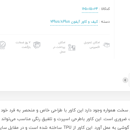
کدکالا :
165015024
دسته :
کیف و کاور آیفون 7Plus/8Plus
امکان تحویل
امکان
۷ روز ضمانت
اکسپرس
پرداخت در
بازگشت
محل
سخت همواره وجود دارد این کاور با طراحی خاص و منحصر به فرد خود کا
فیت ضروری است‏.‏ این کاور باطرحی اسپرت و تلفیق رنگی مناسب می‌توان
شما را بپوشاند و محافظت 360 درجه‌ای را از این گوشی به عمل آورد‏.