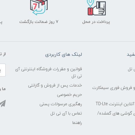
پرداخت در محل
۷ روز ضمانت بازگشت
پشت
فید
لینک های کاربردی
از 
 تل
قوانین و مقررات فروشگاه اینترنتی آی
تی تل
خدمات پس از فروش و گارانتی
و فروش فوری سیمکارت
ما ر
حریم خصوصی
ین اینترنت TD-Lte
رهگیری مرسولات پستی
ی گوشی های گمشده/
تماس با آی تی تل
راهنما