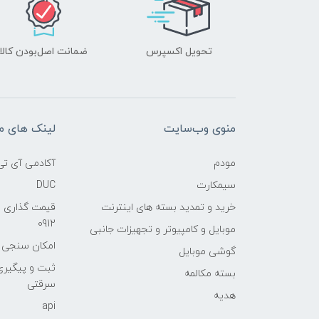
تحویل اکسپرس
ضمانت اصل‌بودن کالا
منوی وب‌سایت
لینک های م
مودم
آکادمی آی تی
سیمکارت
DUC
خرید و تمدید بسته های اینترنت
قیمت گذاری 
0912
موبایل و کامپیوتر و تجهیزات جانبی
امکان سنجی آنلا
گوشی موبایل
ثبت و پیگیر
بسته مکالمه
سرقتی
هدیه
api