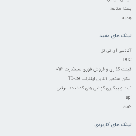
بسته مکالمه
هدیه
لینک های مفید
آکادمی آی تی تل
DUC
قیمت گذاری و فروش فوری سیمکارت 0912
امکان سنجی آنلاین اینترنت TD-Lte
ثبت و پیگیری گوشی های گمشده/ سرقتی
api
api2
لینک های کاربردی