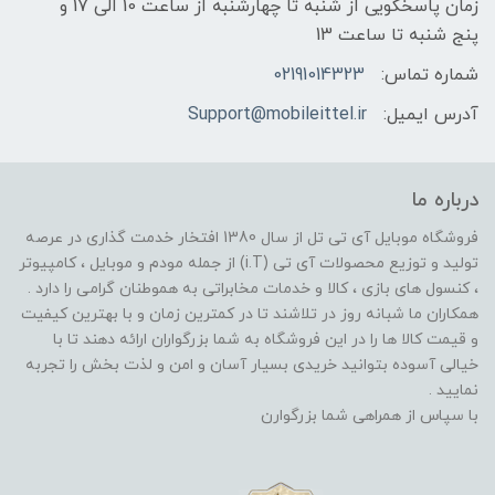
زمان پاسخگویی از شنبه تا چهارشنبه از ساعت 10 الی 17 و
پنج شنبه تا ساعت 13
شماره تماس:
02191014323
آدرس ایمیل:
Support@mobileittel.ir
درباره ما
فروشگاه موبایل آی تی تل از سال 1380 افتخار خدمت گذاری در عرصه
تولید و توزیع محصولات آی تی (i.T) از جمله مودم و موبایل ، کامپیوتر
، کنسول های بازی ، کالا و خدمات مخابراتی به هموطنان گرامی را دارد .
همکاران ما شبانه روز در تلاشند تا در کمترین زمان و با بهترین کیفیت
و قیمت کالا ها را در این فروشگاه به شما بزرگواران ارائه دهند تا با
خیالی آسوده بتوانید خریدی بسیار آسان و امن و لذت بخش را تجربه
نمایید .
با سپاس از همراهی شما بزرگوارن