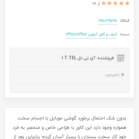
از 99
کدکالا :
165029525
دسته :
کیف و کاور آیفون 7Plus/8Plus
فروشنده: آی تی تل I.T.TEL
ناموجود
بدون شک احتمال برخورد گوشی موبایل با اجسام سخت
همواره وجود دارد این کاور با طراحی خاص و منحصر به فرد
خود کار سخت پسندان را بسیار آسان کرده؛ بنابراین بعد از