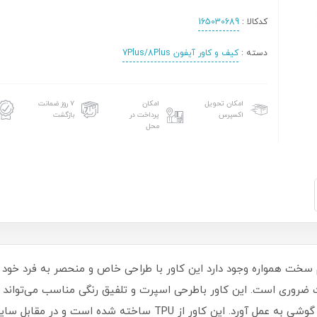
کدکالا :
165030689
دسته :
کیف و کاور آیفون 7Plus/8Plus
امکان تحویل
امکان
۷ روز ضمانت
اکسپرس
پرداخت در
بازگشت
محل
سخت همواره وجود دارد این کاور با طراحی خاص و منحصر به فرد خود کا
فیت ضروری است‏.‏ این کاور باطرحی اسپرت و تلفیق رنگی مناسب می‌توان
شما را بپوشاند و محافظت 360 درجه‌ای را از این گوشی به عمل آورد‏.