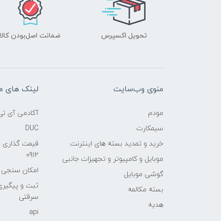
تحویل اکسپرس
ضمانت اصل‌بودن کالا
منوی وب‌سایت
لینک های م
مودم
آکادمی آی تی
سیمکارت
DUC
خرید و تمدید بسته های اینترنت
قیمت گذاری 
0912
موبایل و کامپیوتر و تجهیزات جانبی
امکان سنجی آنلا
گوشی موبایل
ثبت و پیگیر
بسته مکالمه
سرقتی
هدیه
api