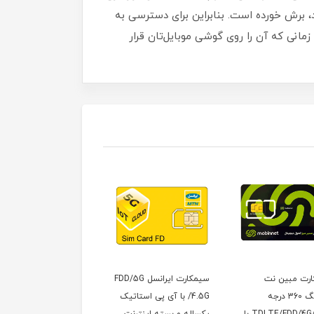
د، برش خورده است‏.‏ بنابراین برای دسترسی به
 زمانی که آن را روی گوشی موبایل‌تان قرار
سیمکارت ایرانسل FDD/5G
مودم 4G/TD-LTE وای
مودم آنلاک ایرا
/4.5G با آی پی استاتیک
ترایب مدل EG2030C-M2-