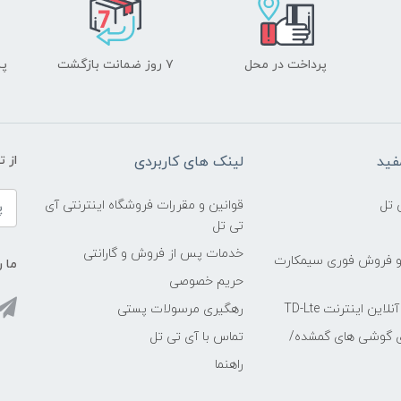
پرداخت در محل
۷ روز ضمانت بازگشت
پشت
فید
لینک های کاربردی
از 
 تل
قوانین و مقررات فروشگاه اینترنتی آی
تی تل
خدمات پس از فروش و گارانتی
و فروش فوری سیمکارت
ما ر
حریم خصوصی
ین اینترنت TD-Lte
رهگیری مرسولات پستی
ی گوشی های گمشده/
تماس با آی تی تل
راهنما