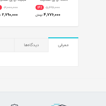
Static آی پی استاتیک
قابلیت آی پی استاتیک
ماهه ( مخصو
شش ماهه (مخصوص
(مخصوص مودم )
00,000
7٪
3,000,000
14٪
5,496,000
مودم )
0,000
2,790,000
4,776,000
تومان
تومان
معرفی
دیدگاه‌ها