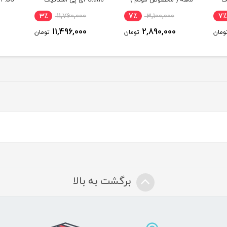
ص مودم )
Static آی پی استاتیک
TDLTE/FDD/4G/4.5G با
یکساله با 180 گیگ
آی پی استاتیک 6 ماهه
7٪
5,880,000
3٪
11,760,000
7٪
3,1
اینترنت شش ماهه
5,520,000
11,496,000
2,89
تومان
تومان
تومان
(مخصوص مودم )
برگشت به بالا