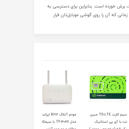
د، برش خورده است‏.‏ بنابراین برای دسترسی به
 زمانی که آن را روی گوشی موبایل‌تان قرار
سیم کارت TD-LTE مبین
مودم آنلاک B612 ایرانسل
مودم آنلاک ایرانسل مدل
 آی پی استاتیک
مدل TF-i60H1 با سیمکارت
TF-i60H1 هوآوی با