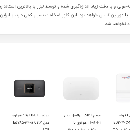
‌خوبی و با دقت زیاد اندازه‌گیری شده و توسط لیزر با بالاترین استاندار
ا یا دوربین آسان خواهد بود‏.‏ این کاور ضخامت بسیار کمی دارد، بنابراین
 نخواهد شد‏.‏
ای
مودم آنلاک ایرانسل مدل
مودم 4G/TD-LTE هوآوی
EG203-
TF-i60H1 هوآوی با
مدل E5785-320a Cat7
نت با