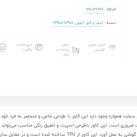
کدکالا :
165046767
دسته :
کیف و کاور آیفون 7Plus/8Plus
امکان تحویل
امکان
۷ روز ضمانت
اکسپرس
پرداخت در
بازگشت
محل
سخت همواره وجود دارد این کاور با طراحی خاص و منحصر به فرد خود کا
فیت ضروری است‏.‏ این کاور باطرحی اسپرت و تلفیق رنگی مناسب می‌توان
شما را بپوشاند و محافظت 360 درجه‌ای را از این گوشی به عمل آورد‏.