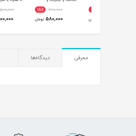
لیت آی پی استاتیک
مکالمه و اینترنت و
صوص مودم )
پیامک
LTE و 300 گیگ ای
13,500,000
18٪
700,000
7٪
3,000,000
یکساله
12,900,000
580,000
2,790,000
تومان
تومان
ت
معرفی
دیدگاه‌ها