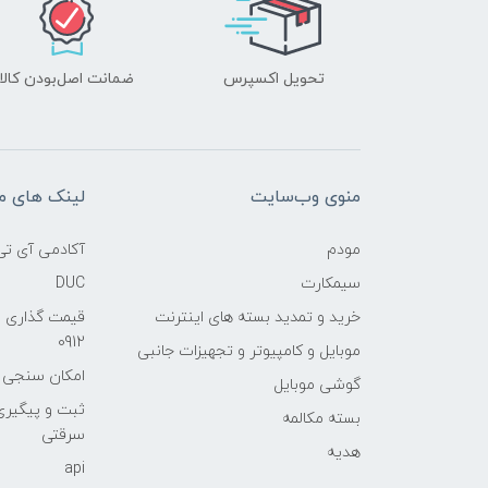
تحویل اکسپرس
ضمانت اصل‌بودن کالا
منوی وب‌سایت
لینک های م
مودم
آکادمی آی تی
سیمکارت
DUC
خرید و تمدید بسته های اینترنت
قیمت گذاری 
0912
موبایل و کامپیوتر و تجهیزات جانبی
امکان سنجی آنلا
گوشی موبایل
ثبت و پیگیر
بسته مکالمه
سرقتی
هدیه
api