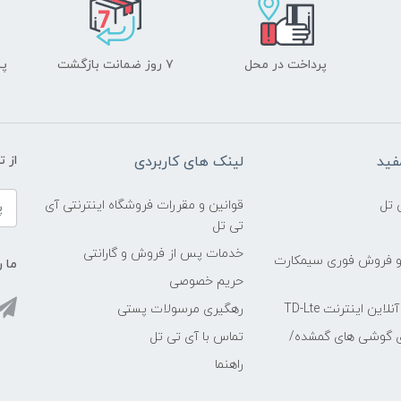
پرداخت در محل
۷ روز ضمانت بازگشت
پشت
فید
لینک های کاربردی
از 
 تل
قوانین و مقررات فروشگاه اینترنتی آی
تی تل
خدمات پس از فروش و گارانتی
و فروش فوری سیمکارت
ما ر
حریم خصوصی
ین اینترنت TD-Lte
رهگیری مرسولات پستی
ی گوشی های گمشده/
تماس با آی تی تل
راهنما