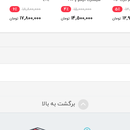
W همراه با سیم کارت TD-
سیمکارت دوقلو و 200
LTE
یکسال
نترنت
گیگ اینترنت شش ماهه
6٪
18,800,000
4٪
15,000,000
5٪
17,800,000
14,500,000
ومان
تومان
تومان
برگشت به بالا