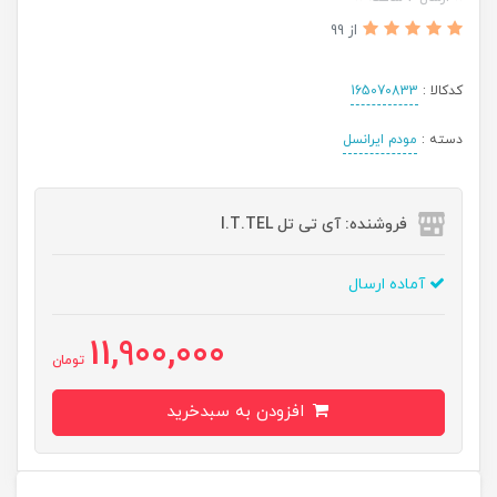
از 99
کدکالا :
165070833
دسته :
مودم ایرانسل
فروشنده: آی تی تل I.T.TEL
آماده ارسال
11,900,000
تومان
افزودن به سبدخرید