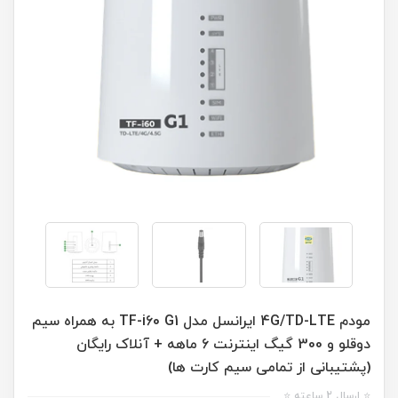
مودم 4G/TD-LTE ایرانسل مدل TF-i60 G1 به همراه سیم
دوقلو و 300 گیگ اینترنت 6 ماهه + آنلاک رایگان
(پشتیبانی از تمامی سیم کارت ها)
⭐ ارسال 2 ساعته ⭐