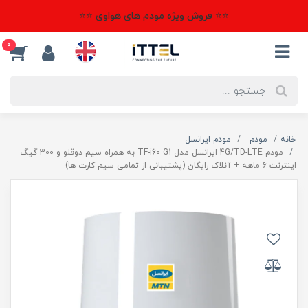
⭐⭐ فروش ویژه مودم های هواوی ⭐⭐
0
خانه
مودم
مودم ایرانسل
مودم 4G/TD-LTE ایرانسل مدل TF-i60 G1 به همراه سیم دوقلو و 300 گیگ
اینترنت 6 ماهه + آنلاک رایگان (پشتیبانی از تمامی سیم کارت ها)