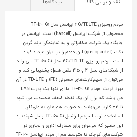
نقد و برسی کالا
دیدگاه‌ها
مودم رومیزی 4G/TDLTE ایرانسل مدل TF-i60 G1
محصولی از شرکت ایرانسل (Irancell) است. ایرانسل در
جایگاه یک شرکت مخابراتی و به نمایندگی برند گرین
پکت (greenpacket) این مودم را در ایران عرضه کرده‌
است. مودم رومیزی 4G/TDLTE مدل TF-i60 G1 می‌تواند
از شبکه‌های نسل 4 و 4.5 تلفن همراه پشتیبانی کند و
می‌توان از سیم‌کارت‌های معمولی (FD) و TD-LTE در آن
بهره گرفت. مودم TF-i60 G1 دارای تنها یک پورت LAN
می باشد که برای آن یک نقطه ضعف محسوب می شود.
تا 32 کاربر می‌توانند به صورت هم‌زمان به وای‌فای
ایجادشده توسط مودم ایرانسل TF-i60 G1 وصل شوند؛ به
این معنی که می‌توان برای مصارف اداری و تجاری در
شرکت‌های کوچک تا متوسط هم از مودم ایرانسل TF-i60