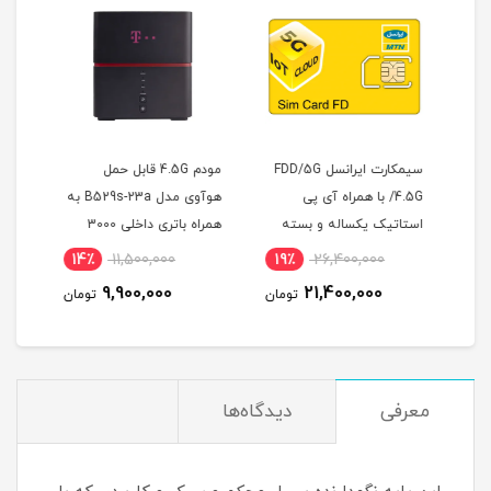
سیمکارت ایرانسل FDD/5G
مودم 4.5G قابل حمل
/4.5G با همراه آی پی
هوآوی مدل B529s-23a به
نت 
ته
استاتیک یکساله و بسته
همراه باتری داخلی 3000
 ساله
اینترنت 1000 گیگ یکساله
میلی آمپر
14٪
11,500,000
19٪
26,400,000
9
(مخصوص مودم )
9,900,000
21,400,000
مان
تومان
تومان
معرفی
دیدگاه‌ها