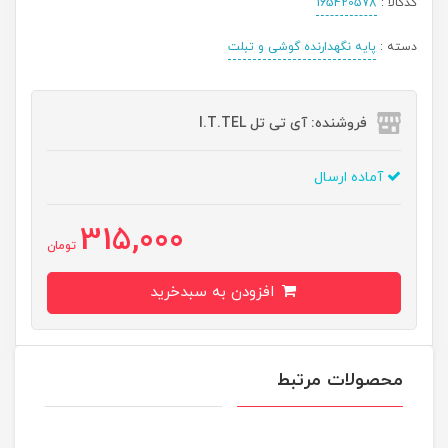
کدکالا :
165420578
دسته :
پایه نگهدارنده گوشی و تبلت
فروشنده: آی تی تل I.T.TEL
آماده ارسال
315,000
تومان
افزودن به سبدخرید
محصولات مرتبط