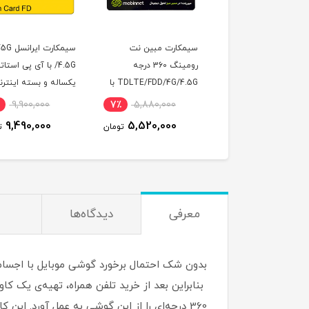
سیمکارت مبین نت
سیمکارت ایرانسل FDD/5G
مودم آنلاک 
رومینگ 360 درجه
/4.5G با آی پی استاتیک
-i60H1
TDLTE/FDD/4G/4.5G با
یکساله و بسته اینترنت
آی پی استاتیک 6 ماهه
200 گیگ یکساله
گیگ اینترن
0,000
5٪
9,900,000
7٪
5,880,000
(مخصوص مودم )
0,000
9,490,000
5,520,000
تومان
تومان
معرفی
دیدگاه‌ها
بدون شک احتمال برخورد گوشی موبایل با اجسام
بنابراین بعد از خرید تلفن همراه، تهیه‌ی یک ک