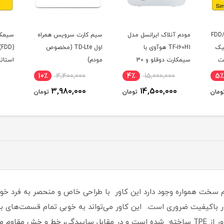
ایرانسل مدل
سیم کارت سرویس همراه
سیمکارت 4.5G ایرانسل
TF هوآوی با
اول TD-Lte (مخصوص
(FDD) به همراه آی پی
سیمکارت دوقلو و 30
مودم)
استاتیک یک ساله و
ت یک ماهه
بسته اینترنت 500 گیگ
9٪
18,000,000
10٪
4,400,000
4٪
15,00
یک ساله (مخصوص مودم
16,400,000
3,980,000
14,50
تومان
تومان
تومان
)
 سخت همواره وجود دارد این کاور با طراحی خاص و منحصر به فرد خود
اور با‌کیفیت ضروری است‏.‏ این کاور می‌تواند به خوبی تمام قسمت‌های
360 درجه‌ای را از این گوشی به عمل آورد‏.‏ این کاور از TPE ساخته شده است و در مقابل سایید