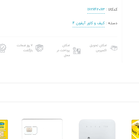
کدکالا :
162642063
دسته :
کیف و کاور آیفون 4
امکان تحویل
امکان
۷ روز ضمانت
اکسپرس
پرداخت در
بازگشت
محل