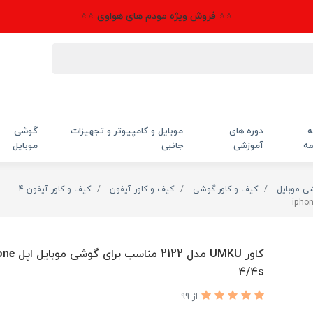
⭐⭐ فروش ویژه مودم های هواوی ⭐⭐
ه
دوره های
موبایل و کامپیوتر و تجهیزات
گوشی
مه
آموزشی
جانبی
موبایل
شی موبایل
کیف و کاور گوشی
کیف و کاور آیفون
کیف و کاور آیفون 4
کاور UMKU مدل 2122 منا
4/4s
از 99