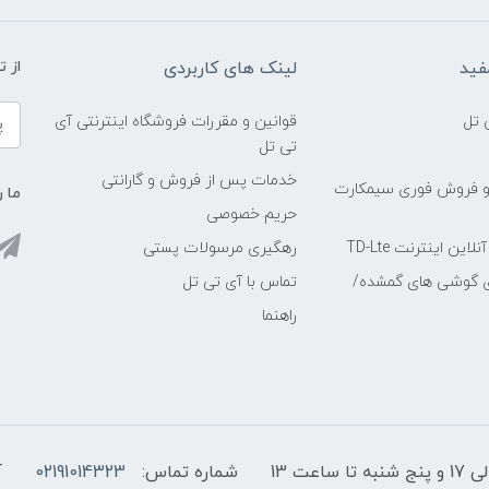
فید
لینک های کاربردی
از 
 تل
قوانین و مقررات فروشگاه اینترنتی آی
تی تل
خدمات پس از فروش و گارانتی
و فروش فوری سیمکارت
ما ر
حریم خصوصی
ین اینترنت TD-Lte
رهگیری مرسولات پستی
ی گوشی های گمشده/
تماس با آی تی تل
راهنما
شماره تماس:
02191014323
آ