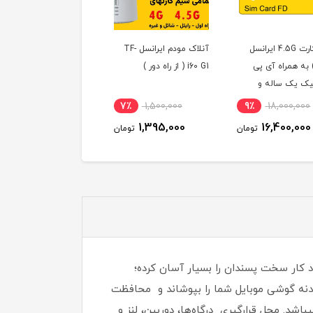
آنلاک مودم ایرانسل TF-
سیم کارت رایتل مخصوص
سیم کارت اعتبا
i60 G1 ( از راه دور )
مودم با بسته 100 گیگ
اول سری طلایی
اینترنت سه ماهه
09195900058
4,800,000
11٪
2,640,000
7٪
1,500,000
,600,000
2,364,000
1,395,000
تومان
تومان
 کار سخت پسندان را بسیار آسان کرده؛
 بدنه گوشی موبایل شما را بپوشاند و محافظت
گی، خط و خش مقاوم میباشد.‏ محل قرارگیری درگاه‌ها، دوربین، لنز و