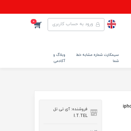
0
ورود به حساب کاربری
سیمکارت شماره مشابه خط
وبلاگ و
شما
آکادمی
سب برای گوشی موبایل اپل iphone
فروشنده: آی تی تل
I.T.TEL