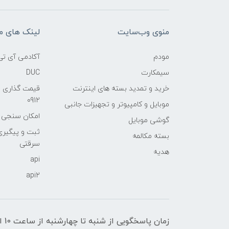
منوی وب‌سایت
لینک های م
مودم
آکادمی آی تی
سیمکارت
DUC
خرید و تمدید بسته های اینترنت
قیمت گذاری 
0912
موبایل و کامپیوتر و تجهیزات جانبی
امکان سنجی آنلا
گوشی موبایل
ثبت و پیگیر
بسته مکالمه
سرقتی
هدیه
api
api2
زمان پاسخگویی از شنبه تا چهارشنبه از ساعت 10 الی 17 و پنج شنبه تا ساعت 13