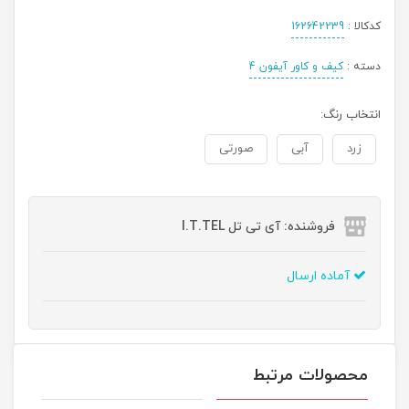
کدکالا :
162642239
دسته :
کیف و کاور آیفون 4
انتخاب رنگ:
زرد
آبی
صورتی
فروشنده: آی تی تل I.T.TEL
آماده ارسال
محصولات مرتبط