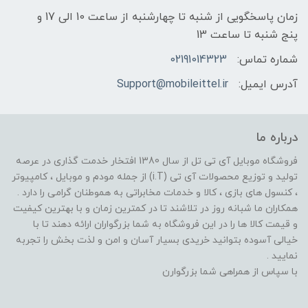
زمان پاسخگویی از شنبه تا چهارشنبه از ساعت 10 الی 17 و
پنج شنبه تا ساعت 13
شماره تماس:
02191014323
آدرس ایمیل:
Support@mobileittel.ir
درباره ما
فروشگاه موبایل آی تی تل از سال 1380 افتخار خدمت گذاری در عرصه
تولید و توزیع محصولات آی تی (i.T) از جمله مودم و موبایل ، کامپیوتر
، کنسول های بازی ، کالا و خدمات مخابراتی به هموطنان گرامی را دارد .
همکاران ما شبانه روز در تلاشند تا در کمترین زمان و با بهترین کیفیت
و قیمت کالا ها را در این فروشگاه به شما بزرگواران ارائه دهند تا با
خیالی آسوده بتوانید خریدی بسیار آسان و امن و لذت بخش را تجربه
نمایید .
با سپاس از همراهی شما بزرگوارن