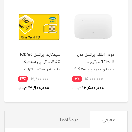
مودم آنلاک ایرانسل مدل
سیمکارت ایرانسل FDD/5G
ی مدل B529s-23a به
TF-i60H1 هوآوی با
/4.5G با آی پی استاتیک
90
سیمکارت دوقلو و 200 گیگ
یکساله و بسته اینترنت
(مخص
اینترنت شش ماهه
500 گیگ یک ساله
13٪
15,900,000
4٪
15,000,000
1
(مخصوص مودم )
13,900,000
14,500,000
ان
تومان
تومان
معرفی
دیدگاه‌ها