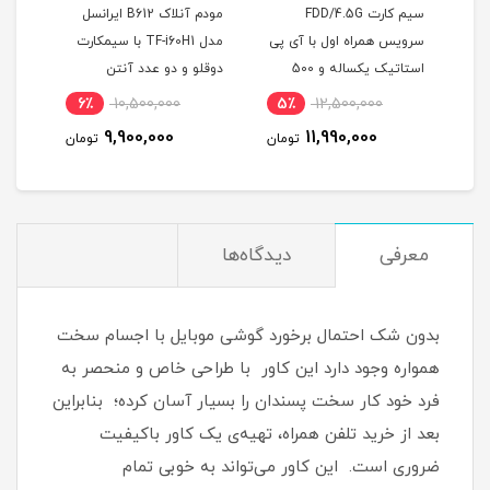
سیم کارت FDD/4.5G
مودم آنلاک B612 ایرانسل
ویس همراه اول با آی پی
مدل TF-i60H1 با سیمکارت
ترایب مدل EG2030C-M2-W
استاتیک یکساله و 500
دوقلو و دو عدد آنتن
گ اینترنت سه ماهه
اکسترنال 19 دسی بل
0,500,000
6٪
10,500,000
5٪
12,500,000
خصوص مودم )
990,000
9,900,000
11,990,000
تومان
تومان
معرفی
دیدگاه‌ها
بدون شک احتمال برخورد گوشی موبایل با اجسام سخت
همواره وجود دارد این کاور با طراحی خاص و منحصر به
فرد خود کار سخت پسندان را بسیار آسان کرده؛ بنابراین
بعد از خرید تلفن همراه، تهیه‌ی یک کاور با‌کیفیت
ضروری است‏.‏ این کاور می‌تواند به خوبی تمام