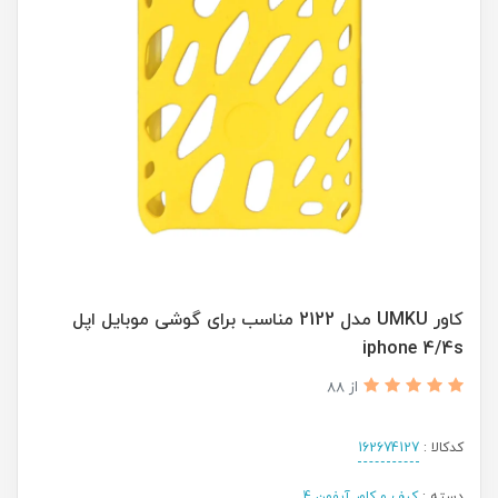
کاور UMKU مدل 2122 مناسب برای گوشی موبایل اپل
iphone 4/4s
از 88
کدکالا :
162674127
دسته :
کیف و کاور آیفون 4