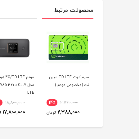
محصولات مرتبط
سیم کارت TD-LTE مبین
مودم 4G/TD-LTE هوآوی
سیمکارت 
(مخصوص مودم )
مدل E5785-320a Cat7
/4.5G با آی پی است
LTE
یکساله و بسته اینتر
100 گیگ یکساله
8,650,000
6٪
18,800,000
14٪
2,760,000
(مخصوص مودم )
8,290,000
17,800,000
2,388,000
تومان
تومان
ت