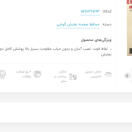
کدکالا :
159832573
دسته :
محافظ صفحه نمایش گوشی
ویژگی‌های محصول
نقاط قوت: نصب آسان و بدون حباب مقاومت بسیار بالا پوشش کامل دو
نمایش
امکان تحویل
امکان
۷ روز ضمانت
اکسپرس
پرداخت در
بازگشت
محل