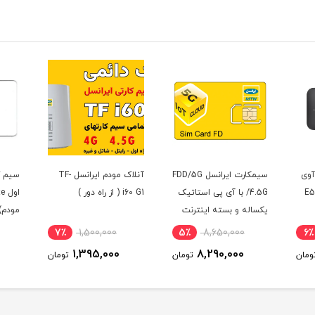
ایرانسل FDD/5G
آنلاک مودم ایرانسل TF-
سیم کارت سرویس همراه
اتیک
i60 G1 ( از راه دور )
اول TD-Lte (مخصوص
سرویس
نت
مودم)
قابلی
(مخص
10٪
4,400,000
7٪
1,500,000
5٪
3,980,000
1,395,000
ومان
تومان
تومان