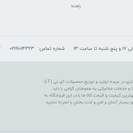
راهنما
شماره تماس:
02191014323
آ
فروشگاه موبایل آی تی تل از سال 1380 افتخار خدمت گذاری در عرصه تولید و توزیع محصولات آی تی (i.T)
ا و خدمات مخابراتی به هموطنان گرامی را دارد .
بهترین کیفیت و قیمت کالا ها را در این فروشگاه به
یدی بسیار آسان و امن و لذت بخش را تجربه نمایید .