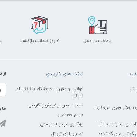
پرداخت در محل
۷ روز ضمانت بازگشت
پشت
فید
لینک های کاربردی
از 
 تل
قوانین و مقررات فروشگاه اینترنتی آی
تی تل
خدمات پس از فروش و گارانتی
و فروش فوری سیمکارت
ما ر
حریم خصوصی
ین اینترنت TD-Lte
رهگیری مرسولات پستی
ی گوشی های گمشده/
تماس با آی تی تل