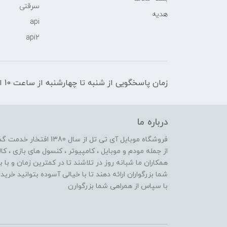
سرقتی
هدیه
api
api2
زمان پاسخگویی از شنبه تا چهارشنبه از ساعت 10 الی 17 و پنج شنبه تا ساعت 13
درباره ما
از جمله مودم و موبایل ، کامپیوتر ، کنسول های بازی ، کال
همکاران ما شبانه روز در تلاشند تا در کمترین زمان و با 
شما بزرگواران ارائه دهند تا با خیالی آسوده بتوانید خر
با سپاس از همراهی شما بزرگوارن