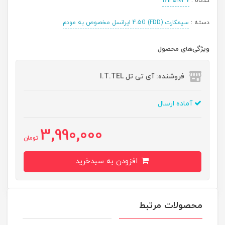
کدکالا :
161451037
دسته :
سیمکارت 4.5G (FDD) ایرانسل مخصوص به مودم
ویژگی‌های محصول
فروشنده: آی تی تل I.T.TEL
آماده ارسال
3,990,000
تومان
افزودن به سبدخرید
محصولات مرتبط