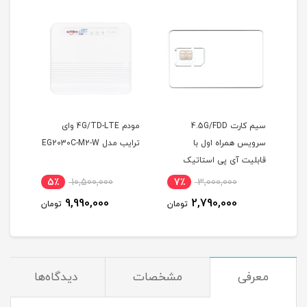
سیم کارت 4.5G/FDD
مودم 4G/TD-LTE وای
مودم
 پی
سرویس همراه اول با
ترایب مدل EG2030C-M2-W
قابلیت آی پی استاتیک
(مخصوص مودم )
اینت
5٪
10,500,000
7٪
3,000,000
5
9,990,000
2,790,000
مان
تومان
تومان
معرفی
مشخصات
دیدگاه‌ها