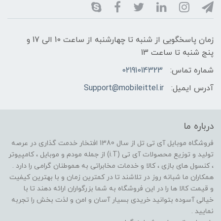
زمان پاسخگویی از شنبه تا چهارشنبه از ساعت 10 الی 17 و
پنج شنبه تا ساعت 13
شماره تماس:
02191014323
آدرس ایمیل:
Support@mobileittel.ir
درباره ما
فروشگاه موبایل آی تی تل از سال 1380 افتخار خدمت گذاری در عرصه
تولید و توزیع محصولات آی تی (i.T) از جمله مودم و موبایل ، کامپیوتر
، کنسول های بازی ، کالا و خدمات مخابراتی به هموطنان گرامی را دارد .
همکاران ما شبانه روز در تلاشند تا در کمترین زمان و با بهترین کیفیت
و قیمت کالا ها را در این فروشگاه به شما بزرگواران ارائه دهند تا با
خیالی آسوده بتوانید خریدی بسیار آسان و امن و لذت بخش را تجربه
نمایید .