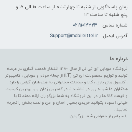
زمان پاسخگویی از شنبه تا چهارشنبه از ساعت 10 الی 17 و
پنج شنبه تا ساعت 13
شماره تماس:
02191014323
آدرس ایمیل:
Support@mobileittel.ir
درباره ما
فروشگاه موبایل آی تی تل از سال 1380 افتخار خدمت گذاری در عرصه
تولید و توزیع محصولات آی تی (i.T) از جمله مودم و موبایل ، کامپیوتر
، کنسول های بازی ، کالا و خدمات مخابراتی به هموطنان گرامی را دارد .
همکاران ما شبانه روز در تلاشند تا در کمترین زمان و با بهترین کیفیت
و قیمت کالا ها را در این فروشگاه به شما بزرگواران ارائه دهند تا با
خیالی آسوده بتوانید خریدی بسیار آسان و امن و لذت بخش را تجربه
نمایید .
با سپاس از همراهی شما بزرگوارن