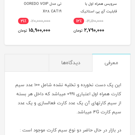
سرویس همراه اول با
تی مدل OOREDO VOIP
همرا
دوقلو و 300 گیگ
قابلیت آی پی استاتیک
X28 CAT19
(مخصوص مودم )
گیگ 
21٪
20,000,000
12٪
3,160,000
8
(مخ
15,900,000
2,790,000
مان
تومان
تومان
معرفی
دیدگاه‌ها
این پک دست نخورده و تخلیه نشده شامل 100 عدد سیم
کارت همراه اول اعتباری 0991 میباشد که داخل هر بسته
از سیم کارتهای آن یک عدد کارت فعالسازی و یک عدد
سیم کارت 4G میباشد.
در بازار در حال حاضر دو نوع سیم کارت موجود است :