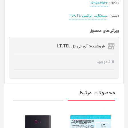
کدکالا :
162586562
دسته :
سیمکارت ایرانسل TD-LTE
ویژگی‌های محصول
فروشنده: آی تی تل I.T.TEL
ناموجود
محصولات مرتبط