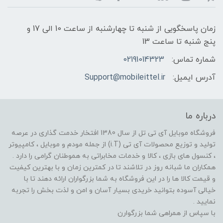
زمان پاسخگویی از شنبه تا چهارشنبه از ساعت 10 الی 17 و
پنج شنبه تا ساعت 13
شماره تماس:
02191014323
آدرس ایمیل:
Support@mobileittel.ir
درباره ما
فروشگاه موبایل آی تی تل از سال 1380 افتخار خدمت گذاری در عرصه
تولید و توزیع محصولات آی تی (i.T) از جمله مودم و موبایل ، کامپیوتر
، کنسول های بازی ، کالا و خدمات مخابراتی به هموطنان گرامی را دارد .
همکاران ما شبانه روز در تلاشند تا در کمترین زمان و با بهترین کیفیت
و قیمت کالا ها را در این فروشگاه به شما بزرگواران ارائه دهند تا با
خیالی آسوده بتوانید خریدی بسیار آسان و امن و لذت بخش را تجربه
نمایید .
با سپاس از همراهی شما بزرگوارن