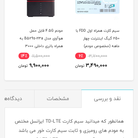
ص
سیم کارت همراه اول FDD با
مودم 4.5G قابل حمل
سیمک
250 گیگ اینترنت چهار
هوآوی مدل B529s-23a به
دانش
ماهه (مخصوص مودم)
همراه باتری داخلی 3000
میلی آمپر
14٪
11,500,000
6٪
3,700,000
11
9,900,000
3,490,000
مان
تومان
تومان
نقد و بررسی
مشخصات
دیدگاه‌ها
همانطور که میدانید سیم کارت TD-LTE ایرانسل مختص
به مودم های رومیزی و ثابت سیم کارت خور می باشد