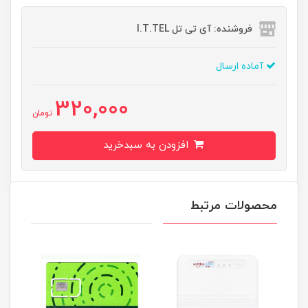
فروشنده: آی تی تل I.T.TEL
آماده ارسال
320,000
تومان
افزودن به سبدخرید
محصولات مرتبط