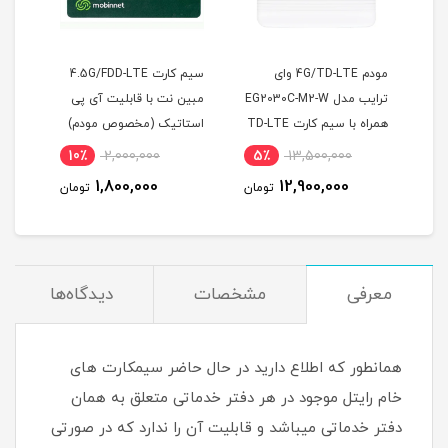
سل
مودم 4G/TD-LTE وای
سیم کارت 4.5G/FDD-LTE
ترایب مدل EG2030C-M2-W
مبین نت با قابلیت آی پی
0
همراه با سیم کارت TD-LTE
استاتیک (مخصوص مودم)
ماهه
و 300 گیگ اینترنت یکساله
10٪
2,000,000
5٪
13,500,000
2
1,800,000
12,900,000
ان
تومان
تومان
معرفی
مشخصات
دیدگاه‌ها
همانطور که اطلاع دارید در حال حاضر سیمکارت های
خام رایتل موجود در هر دفتر خدماتی متعلق به همان
دفتر خدماتی میباشد و قابلیت آن را ندارد که در صورتی