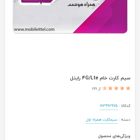
سیم کارت خام 4G/Lte رایتل
از 199
کدکالا :
163992975
دسته :
سیمکارت همراه اول
ویژگی‌های محصول