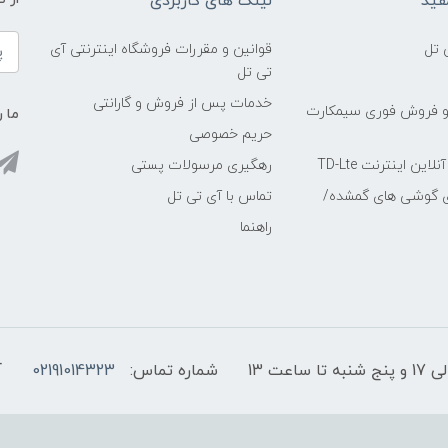
فید
لینک های کاربردی
 تل
قوانین و مقررات فروشگاه اینترنتی آی
تی تل
خدمات پس از فروش و گارانتی
و فروش فوری سیمکارت
ما ر
حریم خصوصی
ین اینترنت TD-Lte
رهگیری مرسولات پستی
ی گوشی های گمشده/
تماس با آی تی تل
راهنما
شماره تماس:
02191014323
آ