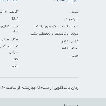
منوی وب‌سایت
لینک های م
مودم
آکادمی آی تی
سیمکارت
DUC
خرید و تمدید بسته های اینترنت
قیمت گذاری 
0912
موبایل و کامپیوتر و تجهیزات جانبی
امکان سنجی آنلا
گوشی موبایل
ثبت و پیگیر
بسته مکالمه
سرقتی
هدیه
api
api2
زمان پاسخگویی از شنبه تا چهارشنبه از ساعت 10 الی 17 و پنج شنبه تا ساعت 13