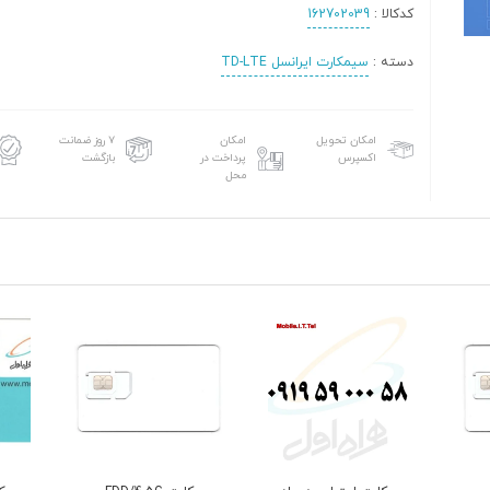
کدکالا :
162702039
دسته :
سیمکارت ایرانسل TD-LTE
امکان تحویل
امکان
۷ روز ضمانت
اکسپرس
پرداخت در
بازگشت
محل