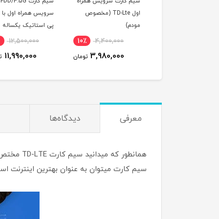
آداپتور مودم TF-i60
سیم کارت سرویس همراه
سیم کارت FDD/4.5G
هوآوی 12 ولت 1 آمپر مدل
اول TD-Lte (مخصوص
سرویس همراه اول با 
HW-120 (اورجینال)
مودم)
پی استاتیک یکساله و
500 گیگ اینترنت سه
12,500,000
10٪
4,400,000
24٪
1,290,000
ماهه (مخصوص مودم 
11,990,000
3,980,000
990,000
تومان
تومان
ت
معرفی
دیدگاه‌ها
سیم کارت میتوان به عنوان بهترین اینترنت است