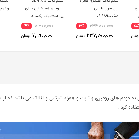
سیم کارت اعتباری همراه
سیم کارت FDD/4.5G
سیمکا
آی
اول سری طلایی
سرویس همراه اول با آی
رندوم
09195900058
پی استاتیک یکساله
(مخصوص مودم )
4٪
8,300,000
3٪
244,800,000
5٪
)
7,990,000
237,600,000
ومان
تومان
تومان
فاده کرد .