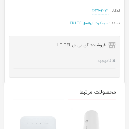
کدکالا :
162702074
دسته :
سیمکارت ایرانسل TD-LTE
فروشنده: آی تی تل I.T.TEL
ناموجود
محصولات مرتبط