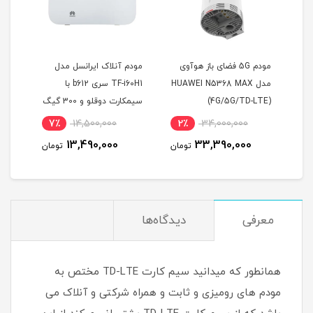
باز هوآوی
مودم آنلاک ایرانسل مدل
سیم کارت 4.5G/5G همراه
HUAWEI N
TF-i60H1 سری b612 با
اول اعتباری (مخصوص
سیمکارت دوقلو و 300 گیگ
مودم)
اینترنت یکساله
18٪
1,200,000
7٪
14,500,000
2٪
990,000
13,490,000
3
تومان
تومان
تومان
معرفی
دیدگاه‌ها
همانطور که میدانید سیم کارت TD-LTE مختص به
مودم های رومیزی و ثابت و همراه شرکتی و آنلاک می