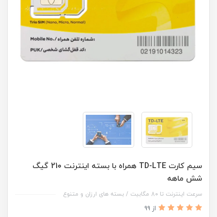
سیم کارت TD-LTE همراه با بسته اینترنت 210 گیگ
شش ماهه
سرعت اینترنت تا 80 مگابیت / بسته های ارزان و متنوع
از 99