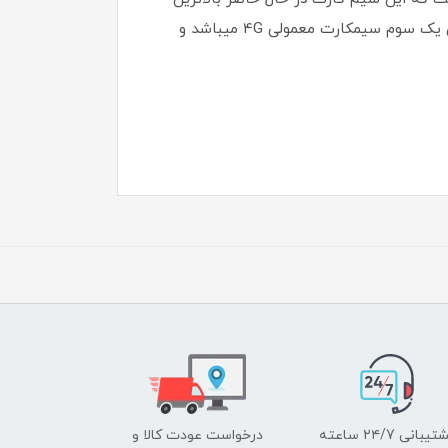
سرعت اینترنت 1تا 80 مگابایت قابل حمل را در اختیار شما قرار میدهد و مهمتر اینکه هزینه مصرف هر گیگ اینترنت آن یک سوم سیمکارت معمولی 4G میباشد و
یبانی ۲۴/7 ساعته
درخواست عودت کالا و