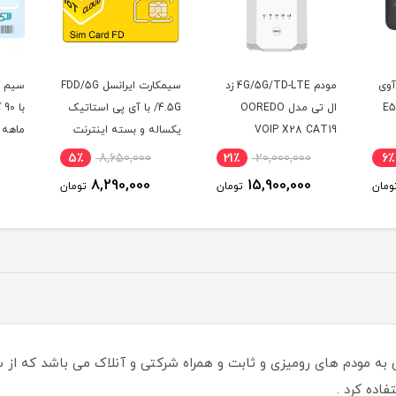
4G/T هوآوی
مودم 4G/5G/TD-LTE زد
سیمکارت ایرانسل FDD/5G
E5
ال تی مدل OOREDO
/4.5G با آی پی استاتیک
ب
VOIP X28 CAT19
یکساله و بسته اینترنت
ماهه 
100 گیگ یکساله
5٪
8,650,000
21٪
20,000,000
6٪
(مخصوص مودم )
8,290,000
15,900,000
ومان
تومان
تومان
فاده کرد .