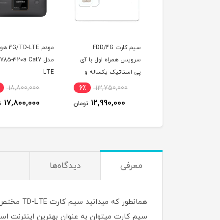
 کارت اعتباری همراه
سیم کارت FDD/4G
مودم D-LTE
 سری طلایی
سرویس همراه اول با آی
مدل 785-320a Cat7
09195900
پی استاتیک یکساله و
LTE
500 گیگ اینترنت یکساله
18,800,000
6٪
13,750,000
3٪
244,800,000
(مخصوص مودم )
17,800,000
12,990,000
237,600,000
تومان
تومان
ت
معرفی
دیدگاه‌ها
سیم کارت میتوان به عنوان بهترین اینترنت است