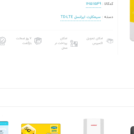
کدکالا :
161511549
دسته :
سیمکارت ایرانسل TD-LTE
امکان تحویل
امکان
۷ روز ضمانت
اکسپرس
پرداخت در
بازگشت
محل