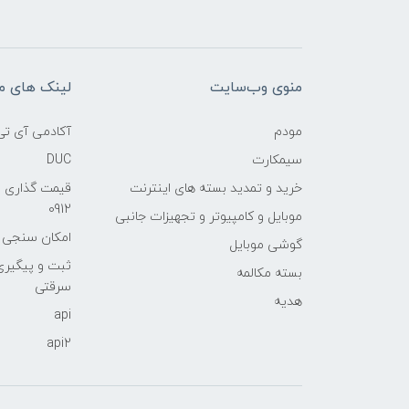
منوی وب‌سایت
لینک های م
مودم
آکادمی آی تی
سیمکارت
DUC
خرید و تمدید بسته های اینترنت
قیمت گذاری 
0912
موبایل و کامپیوتر و تجهیزات جانبی
امکان سنجی آنلا
گوشی موبایل
ثبت و پیگیر
بسته مکالمه
سرقتی
هدیه
api
api2