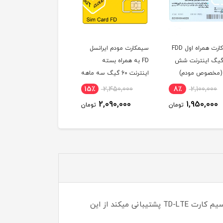
سیم کارت همراه اول FDD
سیمکارت مودم ایرانسل
سیم کارت 4G/5G ای
ا 90 گیگ اینترنت شش
FD به همراه بسته
FDD (مخصوص مودم )
(مخصوص مودم)
اینترنت 60 گیگ سه ماهه
(مخصوص مودم )
21٪
1,250,000
15٪
2,450,000
8٪
2,100,000
990,000
2,090,000
1,950,000
تومان
تومان
توم
همانطور که میدانید سیم کارت TD-LTE مختص به مودم های رومیزی و ثابت و همراه شرکتی و آنلاک می باشد که از سیم کارت TD-LTE پشتیبانی میکند از این