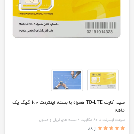
سیم کارت TD-LTE همراه با بسته اینترنت 100 گیگ یک
ماهه
سرعت اینترنت تا 80 مگابیت / بسته های ارزان و متنوع
از 88