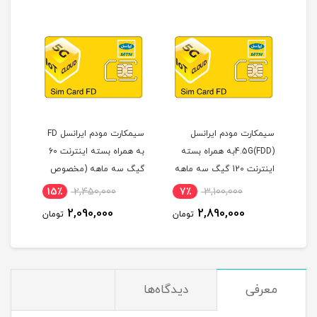
سیمکارت مودم ایرانسل
سیمکارت مودم ایرانسل FD
4.5G(FDD)به همراه بسته
به همراه بسته اینترنت 60
مدل a Cat7
اینترنت 120 گیگ سه ماهه
گیگ سه ماهه (مخصوص
LTE
(مخصوص مودم )
مودم )
00,000
15٪
2,450,000
7٪
3,100,000
00,000
2,090,000
2,890,000
تومان
تومان
معرفی
دیدگاه‌ها