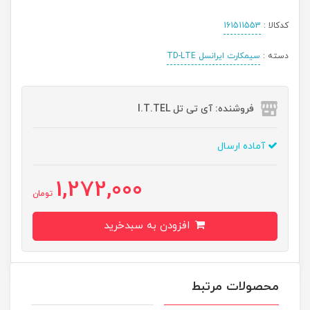
کدکالا :
161511553
دسته :
سیمکارت ایرانسل TD-LTE
فروشنده: آی تی تل I.T.TEL
آماده ارسال
1,272,000
تومان
افزودن به سبدخرید
محصولات مرتبط