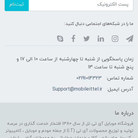
ثبت‌نام
ما را در شبکه‌های اجتماعی دنبال کنید:
زمان پاسخگویی از شنبه تا چهارشنبه از ساعت 10 الی 17 و
پنج شنبه تا ساعت 13
شماره تماس:
02191014323
آدرس ایمیل:
Support@mobileittel.ir
درباره ما
فروشگاه موبایل آی تی تل از سال 1380 افتخار خدمت گذاری در عرصه
تولید و توزیع محصولات آی تی (i.T) از جمله مودم و موبایل ، کامپیوتر
، کنسول های بازی ، کالا و خدمات مخابراتی به هموطنان گرامی را دارد .