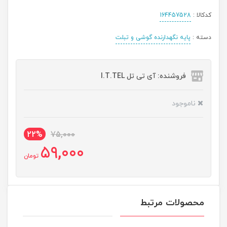
کدکالا :
164457528
دسته :
پایه نگهدارنده گوشی و تبلت
فروشنده: آی تی تل I.T.TEL
ناموجود
22%
75,000
59,000
تومان
محصولات مرتبط